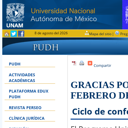
8 de agosto del 2026
Mapa del sitio
|
Preg
Ubicación
PUDH
Compartir
ACTIVIDADES
ACADÉMICAS
GRACIAS PO
PLATAFORMA EDUX
FEBRERO DE
PUDH
REVISTA PERSEO
Ciclo de co
CLÍNICA JURÍDICA