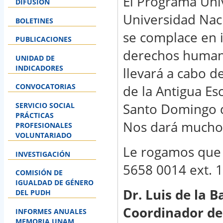
El Programa Uni
DIFUSIÓN
Universidad Na
BOLETINES
se complace en i
PUBLICACIONES
derechos humano
UNIDAD DE
INDICADORES
llevará a cabo d
CONVOCATORIAS
de la Antigua Es
Santo Domingo d
SERVICIO SOCIAL
PRÁCTICAS
Nos dará mucho 
PROFESIONALES
VOLUNTARIADO
Le rogamos que c
INVESTIGACIÓN
5658 0014 ext. 1
COMISIÓN DE
IGUALDAD DE GÉNERO
Dr. Luis de la 
DEL PUDH
Coordinador d
INFORMES ANUALES
MEMORIA UNAM